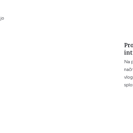
jo
Pro
int
Na p
načr
vlog
splo