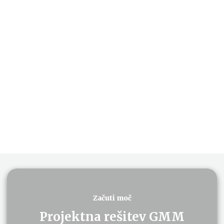
Vedno je dobro biti korak
spredaj
in bodite prvi, ki postavlja
trende
ELEVONX
Začuti moč
Projektna rešitev GMM