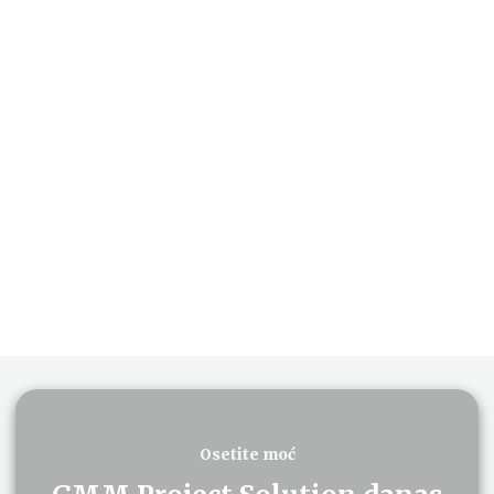
Uvek je dobro biti korak
ispred
i biti prvi koji postavlja
trendove
ELEVONX
Osetite moć