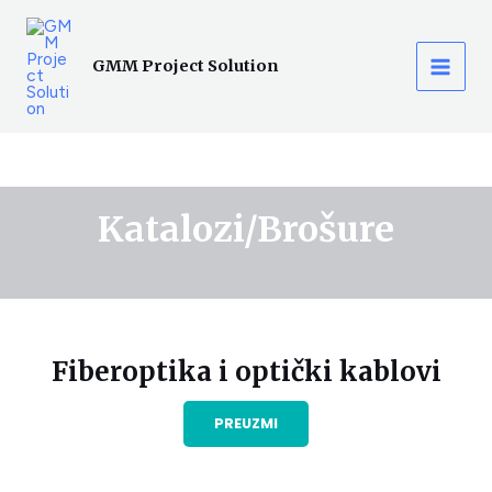
Пређи
MAI
на
MEN
GMM Project Solution
садржај
Katalozi/Brošure
Fiberoptika i optički kablovi
PREUZMI