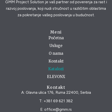
GMM Project Solution je vaš partner od poverenja za rast i
razvoj poslovanja, koji nudi stručnost u različitim oblastima
za pokretanje vašeg poslovanja u budućnost.
Meni
Početna
Usluge
O nama
Kontakt
Katalozi
ELEVONX
Kontakt
A: Glavna ulica 176, Ruma 22400, Serbia
T: +381 69 621 382
E: office@gmm.rs